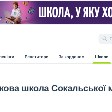
ренінги
Репетитори
За кордоном
Школи
(current)
кова школа Сокальської м