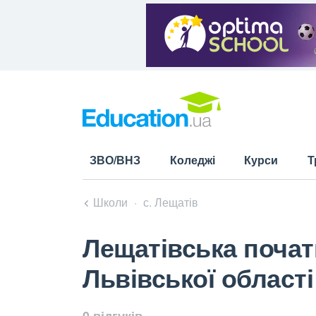
ЗВО/ВНЗ
Коледжі
Курси
Т
Школи
с. Лещатів
Лещатівська почат
Львівської області