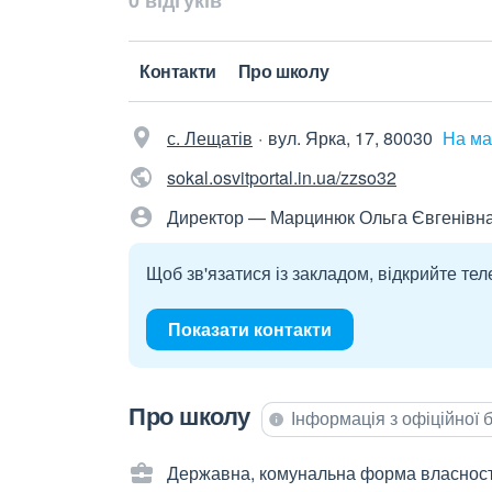
0 відгуків
Контакти
Про школу
с. Лещатів
вул. Ярка, 17, 80030
На ма
sokal.osvitportal.in.ua/zzso32
Директор — Марцинюк Ольга Євгенівн
Щоб зв'язатися із закладом, відкрийте тел
Показати контакти
Про школу
Інформація з офіційної
Державна, комунальна форма власност