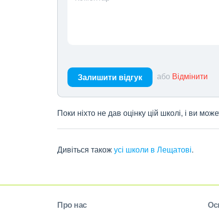
або
Відмінити
Залишити відгук
Поки ніхто не дав оцінку цій школі, і ви мо
Дивіться також
усі школи в Лещатові
.
Про нас
Ос