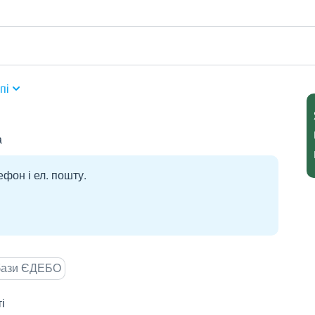
пі
а
ефон і ел. пошту.
 бази ЄДЕБО
і