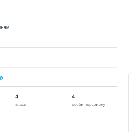
нням
ду
4
4
класи
особи персоналу