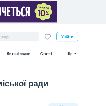
Увійти
Дитячі садки
Статті
Ще
іської ради