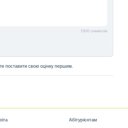
1000
символів
жете поставити свою оцінку першим.
віта
Абітурієнтам