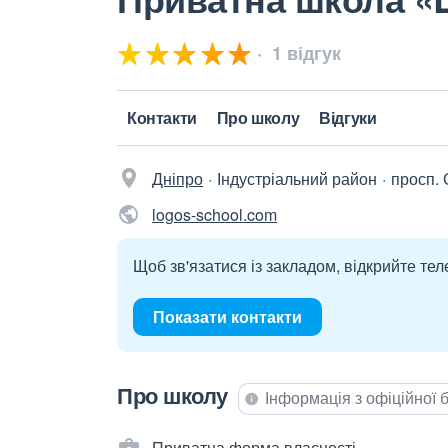
1 відгук
Контакти
Про школу
Відгуки
Дніпро
Індустріальний район
просп. 
logos-school.com
Щоб зв'язатися із закладом, відкрийте тел
Показати контакти
Про школу
Інформація з офіційної
Приватна форма власності