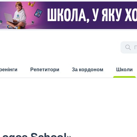
ренінги
Репетитори
За кордоном
Школи
(current)
Logos School»