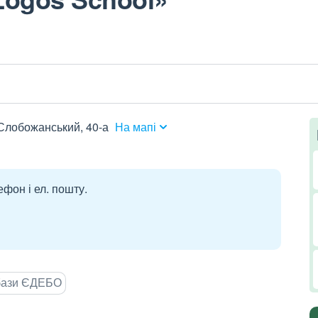
Слобожанський, 40-а
На мапі
ефон і ел. пошту.
 бази ЄДЕБО