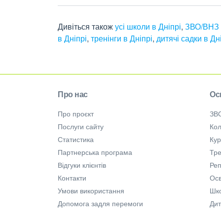
Дивіться також
усі школи в Дніпрі
,
ЗВО/ВНЗ 
в Дніпрі
,
тренінги в Дніпрі
,
дитячі садки в Дн
Про нас
Ос
Про проєкт
ЗВ
Послуги сайту
Кол
Статистика
Ку
Партнерська програма
Тре
Відгуки клієнтів
Ре
Контакти
Осв
Умови використання
Шк
Допомога задля перемоги
Дит