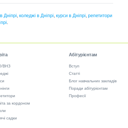
в Дніпрі
,
коледжі в Дніпрі
,
курси в Дніпрі
,
репетитори
іпрі
.
віта
Абітурієнтам
О/ВНЗ
Вступ
еджі
Статті
рси
Блог навчальних закладів
нінги
Поради абітурієнтам
петитори
Професії
іта за кордоном
оли
ячі садки