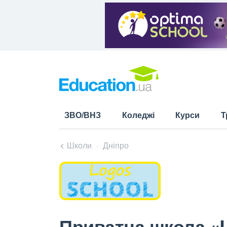
ЗВО/ВНЗ
Коледжі
Курси
Т
Школи
Дніпро
Приватна школа «