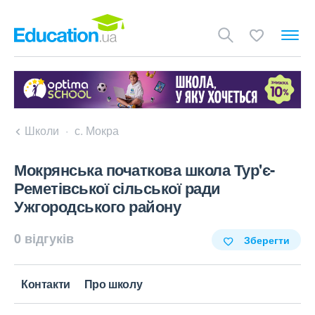
Школи
с. Мокра
Мокрянська початкова школа Тур'є-
Реметівської сільської ради
Ужгородського району
0 відгуків
Зберегти
Контакти
Про школу