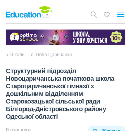
Школи
с. Нова Царичанка
Структурний підрозділ
Новоцаричанська початкова школа
Староцаричанської гімназії з
дошкільним відділенням
Старокозацької сільської ради
Білгород-Дністровського району
Одеської області
0 відгуків
Зберегти