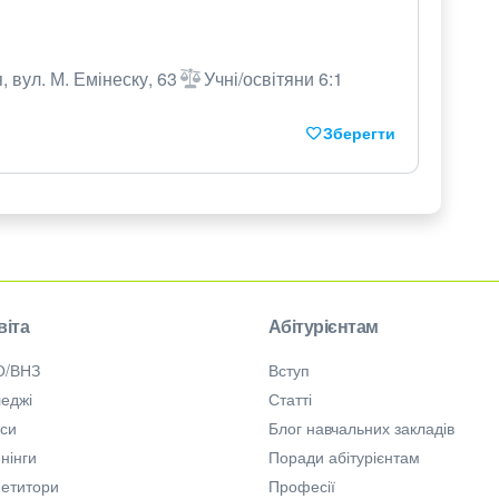
, вул. М. Емінеску, 63
Учні/освітяни 6:1
Зберегти
віта
Абітурієнтам
О/ВНЗ
Вступ
еджі
Статті
рси
Блог навчальних закладів
нінги
Поради абітурієнтам
петитори
Професії