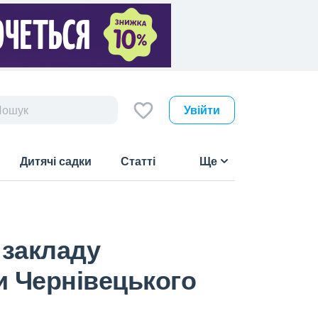
Увійти
Дитячі садки
Статті
Ще
 закладу
и Чернівецького