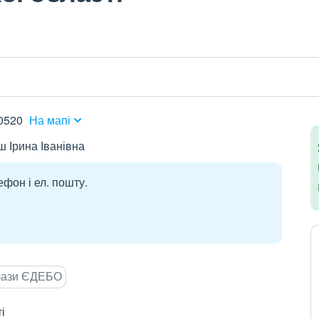
0520
На мапі
 Ірина Іванівна
ефон і ел. пошту.
 бази ЄДЕБО
і