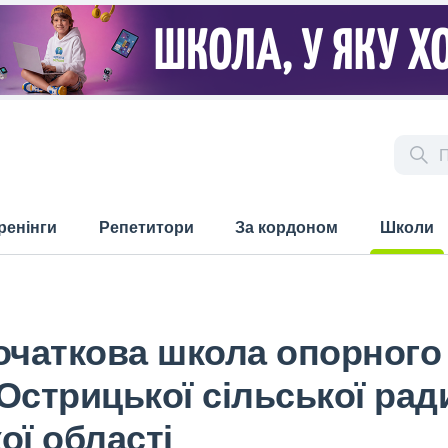
ренінги
Репетитори
За кордоном
Школи
(current)
очаткова школа опорного
Острицької сільської рад
ої області