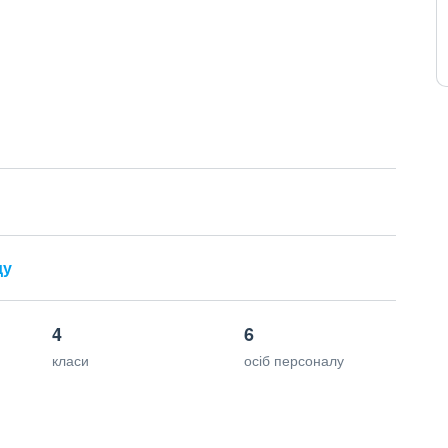
ду
4
6
класи
осіб персоналу