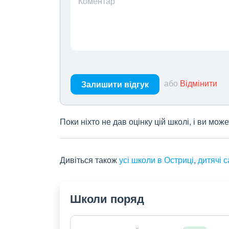
Коментар
або
Відмінити
Залишити відгук
Поки ніхто не дав оцінку цій школі, і ви мо
Дивіться також
усі школи в Остриці
,
дитячі с
Школи поряд