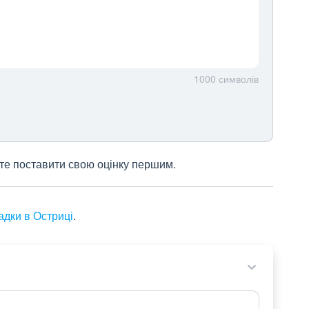
1000
символів
жете поставити свою оцінку першим.
адки в Остриці
.