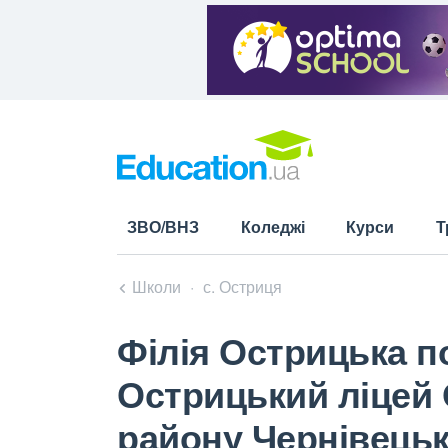
ЗВО/ВНЗ
Коледжі
Курси
Т
Школи
с. Остриця
Філія Острицька п
Острицький ліцей 
району Чернівецьк