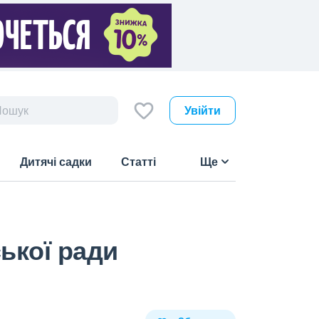
Увійти
Дитячі садки
Статті
Ще
ької ради