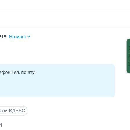
218
На мапі
ефон і ел. пошту.
 бази ЄДЕБО
і