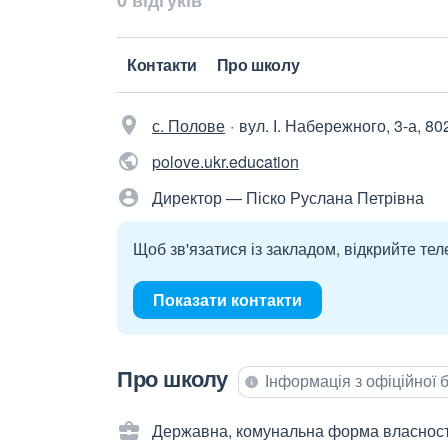
0 відгуків
Контакти
Про школу
с. Полове
вул. І. Набережного, 3-а, 80
polove.ukr.education
Директор — Піско Руслана Петрівна
Щоб зв'язатися із закладом, відкрийте тел
Показати контакти
Про школу
Інформація з офіційної
Державна, комунальна форма власност