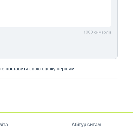
1000
символів
жете поставити свою оцінку першим.
віта
Абітурієнтам