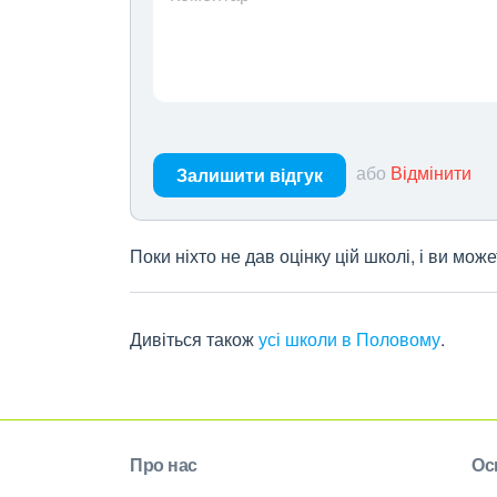
або
Відмінити
Залишити відгук
Поки ніхто не дав оцінку цій школі, і ви мо
Дивіться також
усі школи в Половому
.
Про нас
Ос