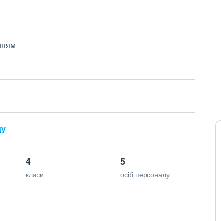
нням
ду
4
5
класи
осіб персоналу