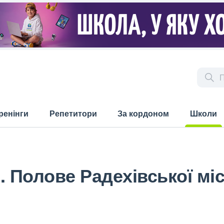
ренінги
Репетитори
За кордоном
Школи
(current)
. Полове Радехівської міс