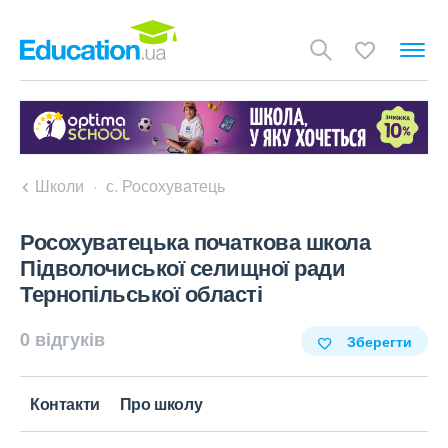
Школи
с. Росохуватець
Росохуватецька початкова школа
Підволочиської селищної ради
Тернопільської області
0 відгуків
Зберегти
Контакти
Про школу