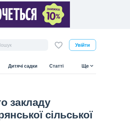
Увійти
Дитячі садки
Статті
Ще
го закладу
ірянської сільської