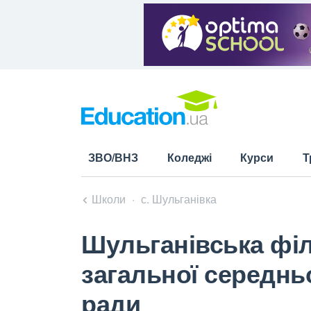
ЗВО/ВНЗ
Коледжі
Курси
Т
Школи
с. Шульганівка
Шульганівська філ
загальної середньої
ради