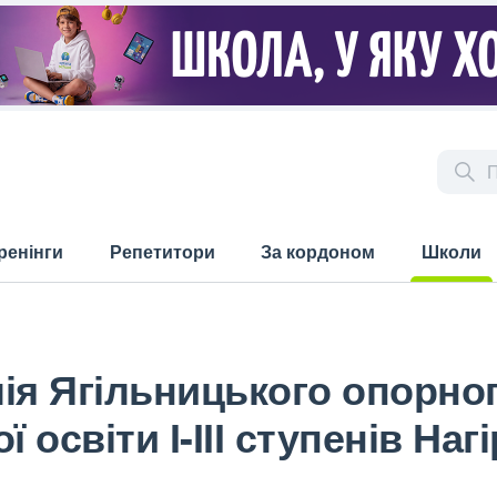
ренінги
Репетитори
За кордоном
Школи
(current)
ія Ягільницького опорно
 освіти І-ІІІ ступенів Наг