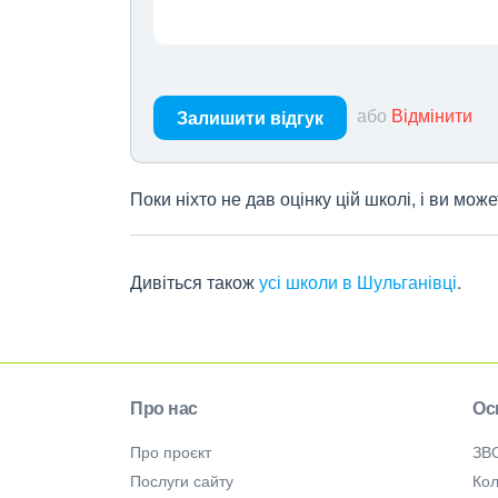
або
Відмінити
Залишити відгук
Поки ніхто не дав оцінку цій школі, і ви мо
Дивіться також
усі школи в Шульганівці
.
Про нас
Ос
Про проєкт
ЗВ
Послуги сайту
Кол