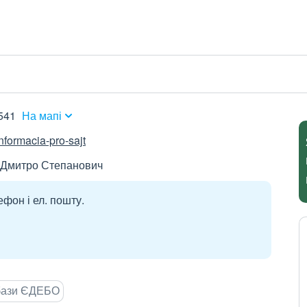
541
На мапі
nformacia-pro-sajt
 Дмитро Степанович
ефон і ел. пошту.
 бази ЄДЕБО