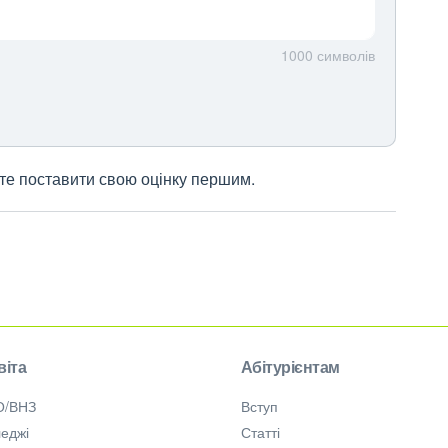
1000
символів
жете поставити свою оцінку першим.
віта
Абітурієнтам
О/ВНЗ
Вступ
еджі
Статті