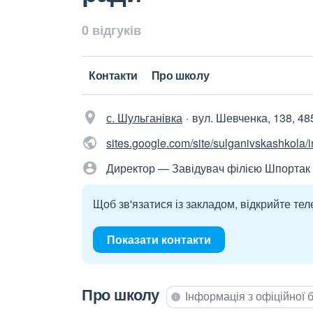
0 відгуків
Контакти
Про школу
с. Шульганівка
вул. Шевченка, 138, 48
sites.google.com/site/sulganivskashkola/i
Директор — Завідувач філією Шпортак
Щоб зв'язатися із закладом, відкрийте тел
Показати контакти
Про школу
Інформація з офіційної