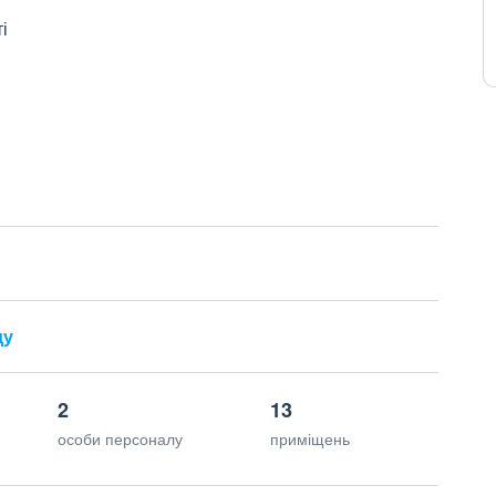
і
ду
2
13
особи персоналу
приміщень