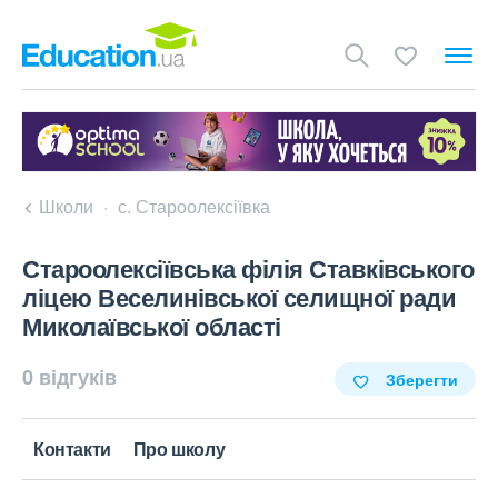
Школи
с. Староолексіївка
Староолексіївська філія Ставківського
ліцею Веселинівської селищної ради
Миколаївської області
0 відгуків
Зберегти
Контакти
Про школу