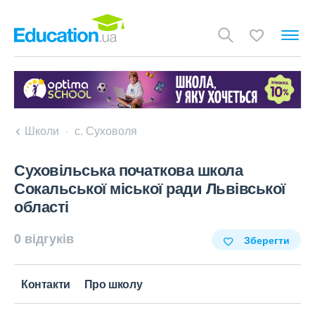
Школи
с. Суховоля
Суховільська початкова школа
Сокальської міської ради Львівської
області
0 відгуків
Зберегти
Контакти
Про школу