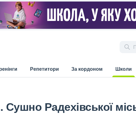
ренінги
Репетитори
За кордоном
Школи
(current)
. Сушно Радехівської міс