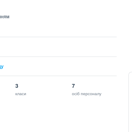
нням
ду
3
7
класи
осіб персоналу