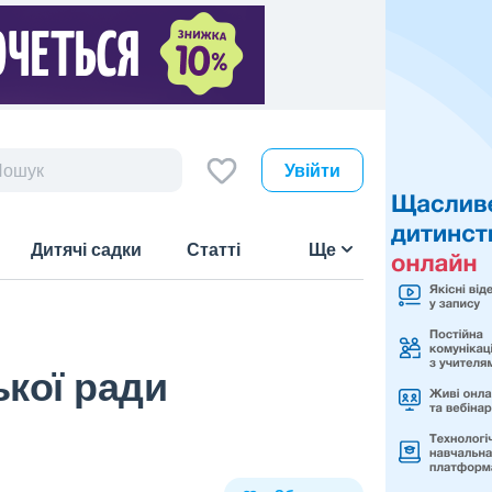
Увійти
Дитячі садки
Статті
Ще
ької ради