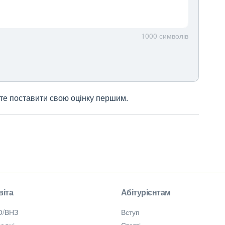
1000
символів
жете поставити свою оцінку першим.
віта
Абітурієнтам
О/ВНЗ
Вступ
еджі
Статті