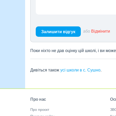
або
Відмінити
Залишити відгук
Поки ніхто не дав оцінку цій школі, і ви мо
Дивіться також
усі школи в с. Сушно
.
Про нас
Ос
Про проєкт
ЗВ
Послуги сайту
Кол