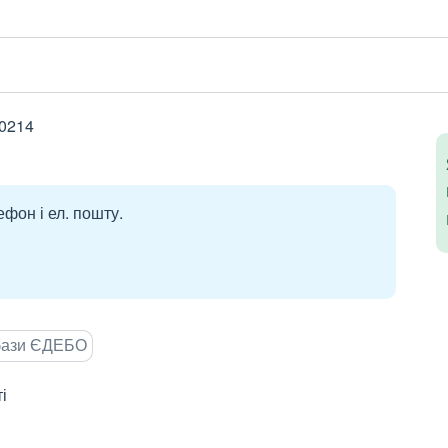
80214
ефон і ел. пошту.
 бази ЄДЕБО
і