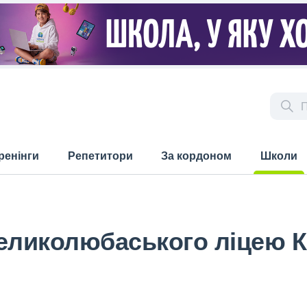
ренінги
Репетитори
За кордоном
Школи
(current)
еликолюбаського ліцею К