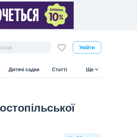
Увійти
Дитячі садки
Статті
Ще
остопільської