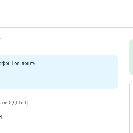
4
ефон і ел. пошту.
 бази ЄДЕБО
і