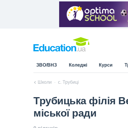
ЗВО/ВНЗ
Коледжі
Курси
Т
Школи
с. Трубиці
Трубицька філія В
міської ради