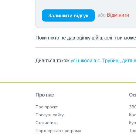
або
Відмінити
Залишити відгук
Поки ніхто не дав оцінку цій школі, і ви мо
Дивіться також
усі школи в с. Трубиці
,
дитячі
Про нас
Ос
Про проєкт
ЗВ
Послуги сайту
Кол
Статистика
Ку
Партнерська програма
Тре