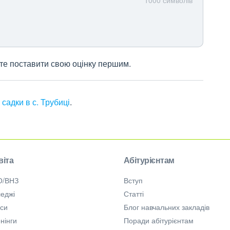
жете поставити свою оцінку першим.
 садки в с. Трубиці
.
віта
Абітурієнтам
О/ВНЗ
Вступ
еджі
Статті
рси
Блог навчальних закладів
нінги
Поради абітурієнтам