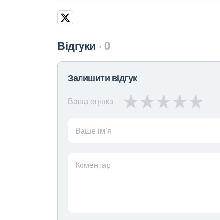
Відгуки
0
Залишити відгук
Ваша оцінка
Ваше ім’я
Коментар