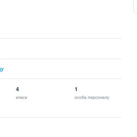
ду
4
1
класи
особа персоналу