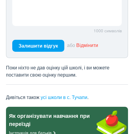
1000
символів
або
Відмінити
Залишити відгук
Поки ніхто не дав оцінку цій школі, і ви можете
поставити свою оцінку першим.
Дивіться також
усі школи в с. Тучапи
.
Як організувати навчання при
переїзді
Інструкція для
батьків