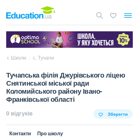
Школи
с. Тучапи
Тучапська філія Джурівського ліцею
Снятинської міської ради
Коломийського району Івано-
Франківської області
0 відгуків
Зберегти
Контакти
Про школу