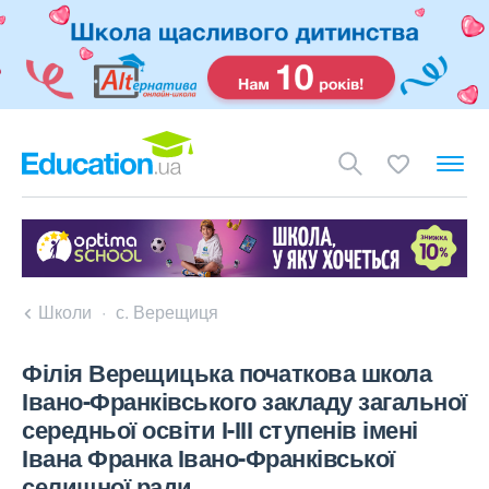
Школи
с. Верещиця
Філія Верещицька початкова школа
Івано-Франківського закладу загальної
середньої освіти І-ІІІ ступенів імені
Івана Франка Івано-Франківської
селищної ради