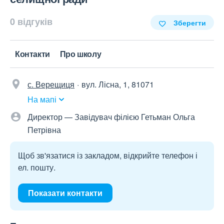
0 відгуків
Зберегти
Контакти
Про школу
с. Верещиця
вул. Лісна, 1, 81071
На мапі
Директор — Завідувач філією Гетьман Ольга
Петрівна
Щоб зв'язатися із закладом, відкрийте телефон і
ел. пошту.
Показати контакти