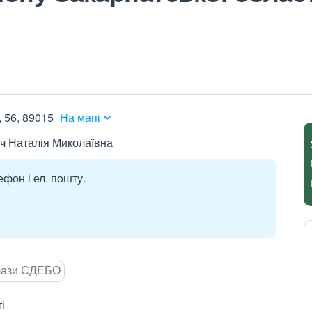
 56, 89015
На мапі
ч Наталія Миколаївна
ефон і ел. пошту.
 бази ЄДЕБО
і