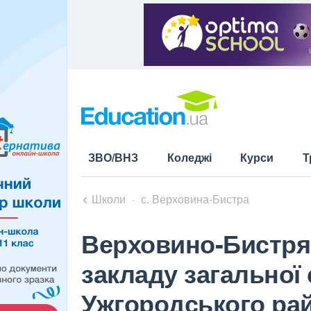
ЗВО/ВНЗ
Коледжі
Курси
Т
Школи
с. Верховина-Бистра
Верховино-Бистрян
закладу загальної с
Ужгородського рай