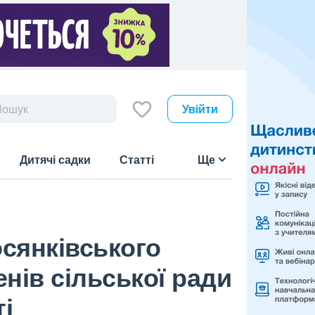
Увійти
Дитячі садки
Статті
Ще
осянківського
пенів сільської ради
і