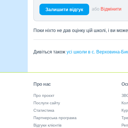
або
Відмінити
Залишити відгук
Поки ніхто не дав оцінку цій школі, і ви мо
Дивіться також
усі школи в с. Верховина-Би
Про нас
Ос
Про проєкт
ЗВ
Послуги сайту
Кол
Статистика
Ку
Партнерська програма
Тре
Відгуки клієнтів
Ре