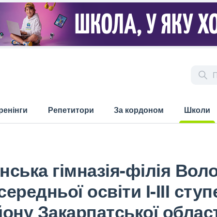
ренінги
Репетитори
За кордоном
Школи
(current)
ська гімназія-філія Вол
ередньої освіти І-ІІІ сту
ону Закарпатської област