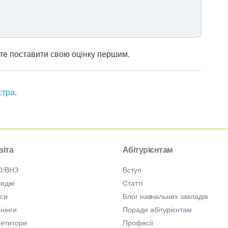
жете поставити свою оцінку першим.
стра
.
віта
Абітурієнтам
О/ВНЗ
Вступ
еджі
Статті
рси
Блог навчальних закладів
нінги
Поради абітурієнтам
петитори
Професії