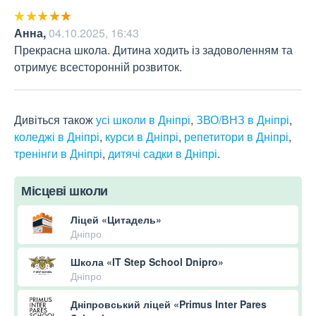
Анна
,
04.10.2025, 16:43
Прекрасна школа. Дитина ходить із задоволенням та 
отримує всесторонній розвиток.
Дивіться також
усі школи в Дніпрі
,
ЗВО/ВНЗ в Дніпрі
,
коледжі в Дніпрі
,
курси в Дніпрі
,
репетитори в Дніпрі
,
тренінги в Дніпрі
,
дитячі садки в Дніпрі
.
Місцеві школи
Ліцей «Цитадель»
Дніпро
Школа «IT Step School Dnipro»
Дніпро
Дніпровський ліцей «Primus Inter Pares