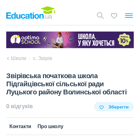
Школи
с. Звірів
Звірівська початкова школа
Підгайцівської сільської ради
Луцького району Волинської області
0 відгуків
Зберегти
Контакти
Про школу