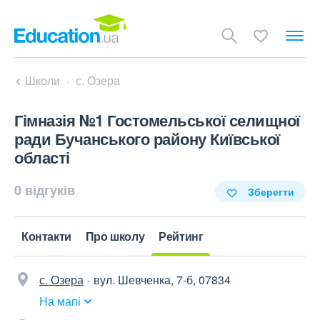
Школи
с. Озера
Гімназія №1 Гостомельської селищної
ради Бучанського району Київської
області
0 відгуків
Зберегти
Контакти
Про школу
Рейтинг
с. Озера
вул. Шевченка, 7-б, 07834
На мапі