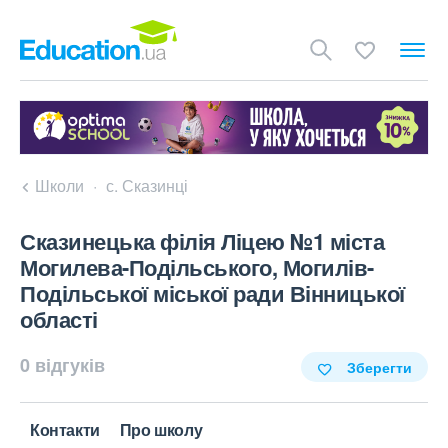
Школи
с. Сказинці
Сказинецька філія Ліцею №1 міста
Могилева-Подільського, Могилів-
Подільської міської ради Вінницької
області
0 відгуків
Зберегти
Контакти
Про школу