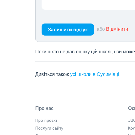
або
Відмінити
Залишити відгук
Поки ніхто не дав оцінку цій школі, і ви мо
Дивіться також
усі школи в Сулимівці
.
Про нас
Ос
Про проєкт
ЗВ
Послуги сайту
Кол