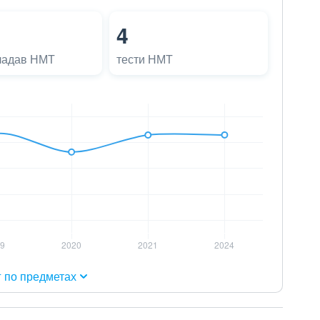
4
ладав НМТ
тести НМТ
г по предметах