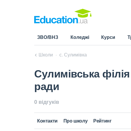
ЗВО/ВНЗ
Коледжі
Курси
Т
Школи
с. Сулимівка
Сулимівська філія
ради
0 відгуків
Контакти
Про школу
Рейтинг