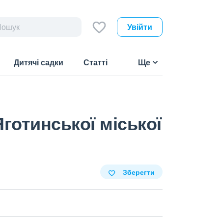
Увійти
Дитячі садки
Статті
Ще
готинської міської
Зберегти