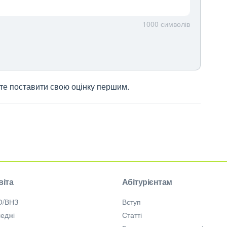
1000
символів
жете поставити свою оцінку першим.
віта
Абітурієнтам
О/ВНЗ
Вступ
еджі
Статті