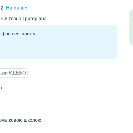
22
На мапі
 Світлана Григорівна
ефон і ел. пошту.
 бази ЄДЕБО
і
 початковою школою