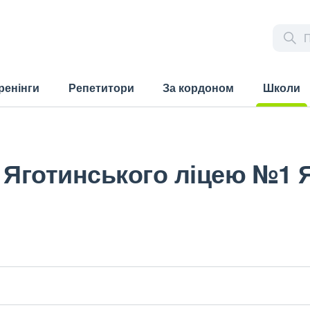
ренінги
Репетитори
За кордоном
Школи
(current)
 Яготинського ліцею №1 Я