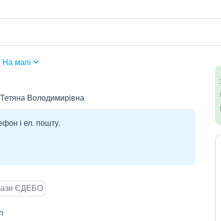
На мапі
 Тетяна Володимирівна
ефон і ел. пошту.
 бази ЄДЕБО
і