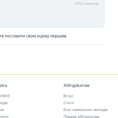
1000
символів
жете поставити свою оцінку першим.
віта
Абітурієнтам
О/ВНЗ
Вступ
еджі
Статті
рси
Блог навчальних закладів
нінги
Поради абітурієнтам