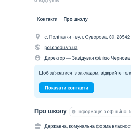
0 відгуків
Контакти
Про школу
с. Політанки
вул. Суворова, 39, 23542
pol.shedu.vn.ua
Директор — Завідувач філією Чернова
Щоб зв'язатися із закладом, відкрийте тел
Показати контакти
Про школу
Інформація з офіційної
Державна, комунальна форма власност