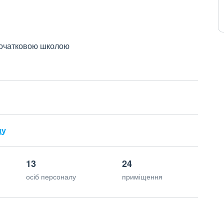
 початковою школою
ду
13
24
осіб персоналу
приміщення