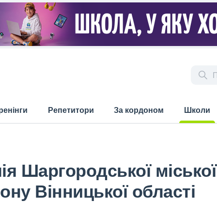
ренінги
Репетитори
За кордоном
Школи
(current)
лія Шаргородської міської
ну Вінницької області