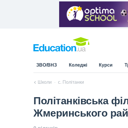
ЗВО/ВНЗ
Коледжі
Курси
Т
Школи
с. Політанки
Політанківська фі
Жмеринського райо