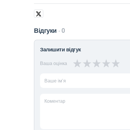
Відгуки
0
Залишити відгук
Ваша оцінка
Ваше ім’я
Коментар