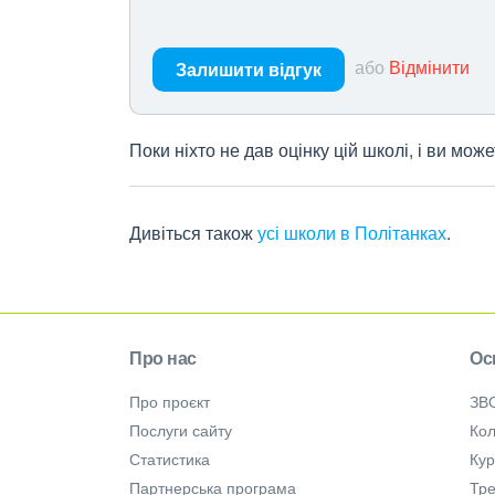
або
Відмінити
Залишити відгук
Поки ніхто не дав оцінку цій школі, і ви мо
Дивіться також
усі школи в Політанках
.
Про нас
Ос
Про проєкт
ЗВ
Послуги сайту
Кол
Статистика
Ку
Партнерська програма
Тре