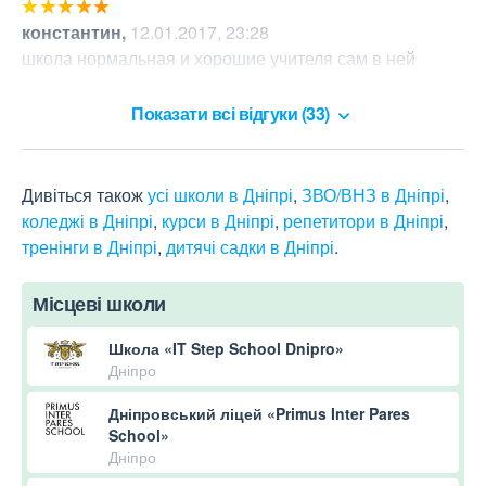
константин
,
12.01.2017, 23:28
школа нормальная и хорошие учителя сам в ней 
учился
Показати всі відгуки (33)
Дивіться також
усі школи в Дніпрі
,
ЗВО/ВНЗ в Дніпрі
,
коледжі в Дніпрі
,
курси в Дніпрі
,
репетитори в Дніпрі
,
тренінги в Дніпрі
,
дитячі садки в Дніпрі
.
Місцеві школи
Школа «IT Step School Dnipro»
Дніпро
Дніпровський ліцей «Primus Inter Pares
School»
Дніпро