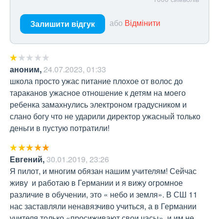
або
Відмінити
Залишити відгук
аноним
,
24.07.2023, 01:33
школа просто ужас питание плохое от волос до 
тараканов ужасное отношение к детям на моего 
ребенка замахнулись электроном градусником и 
слано богу что не ударили директор ужасный только 
деньги в пустую потратили!
Евгений
,
30.01.2019, 23:26
Я пилот, и многим обязан нашим учителям! Сейчас 
живу  и работаю в Германии и я вижу огромное 
различие в обучении, это « небо и земля». В СШ 11 
нас заставляли ненавязчиво учиться, а в Германии 
учителя только «просиживают свои часы», и им не 