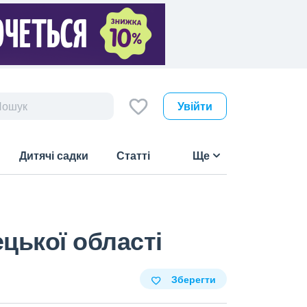
Увійти
Дитячі садки
Статті
Ще
цької області
Зберегти