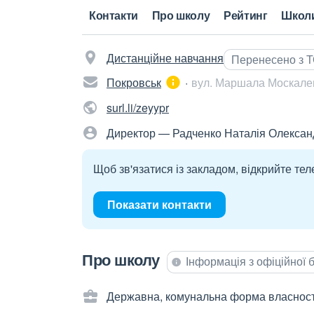
Контакти
Про школу
Рейтинг
Школ
Дистанційне навчання
Перенесено з 
Покровськ
вул. Маршала Москален
surl.li/zeyypr
Директор — Радченко Наталія Олексан
Щоб зв'язатися із закладом, відкрийте тел
Показати контакти
Про школу
Інформація з офіційної
Державна, комунальна форма власност