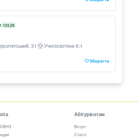
И
123,29
ерситетський, 31
Учні/освітяни 6:1
Зберегти
віта
Абітурієнтам
О/ВНЗ
Вступ
еджі
Статті