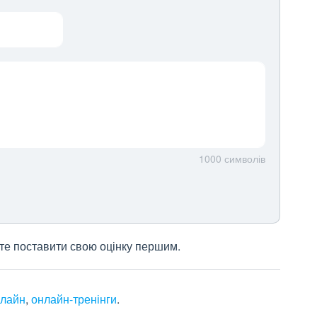
1000
символів
жете поставити свою оцінку першим.
нлайн
,
онлайн-тренінги
.