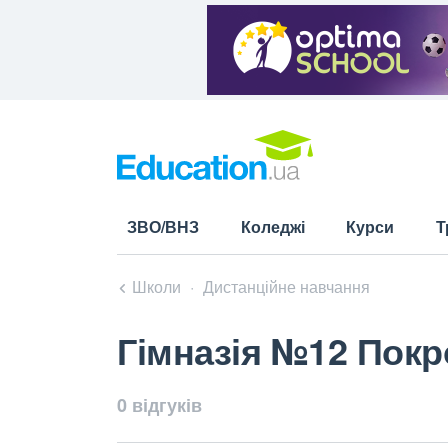
ЗВО/ВНЗ
Коледжі
Курси
Т
Школи
Дистанційне навчання
Гімназія №12 Покр
0 відгуків