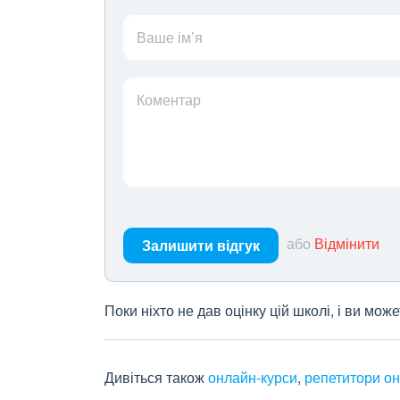
Ваше ім’я
Коментар
або
Відмінити
Залишити відгук
Поки ніхто не дав оцінку цій школі, і ви мо
Дивіться також
онлайн-курси
,
репетитори о