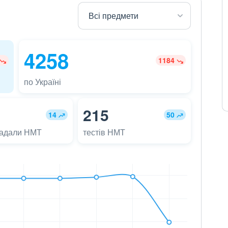
4258
1184
по Україні
215
14
50
ладали НМТ
тестів НМТ