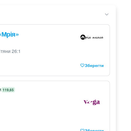
«Мрія»
ітяни 26:1
Зберегти
И
119,65
Зберегти