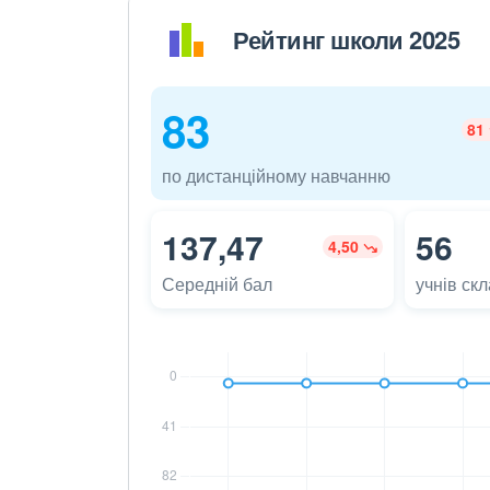
Рейтинг школи 2025
83
81
по дистанційному навчанню
137,47
56
4,50
Середній бал
учнів ск