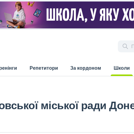
ренінги
Репетитори
За кордоном
Школи
(current)
овської міської ради Доне