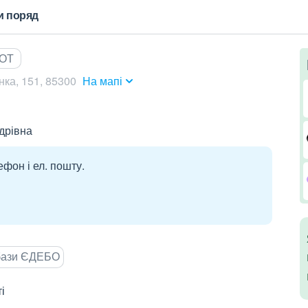
и поряд
ТОТ
ка, 151, 85300
На мапі
дрівна
ефон і ел. пошту.
 бази ЄДЕБО
і