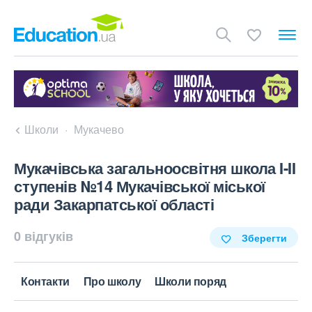
Школи
Мукачево
Мукачівська загальноосвітня школа I-II
ступенів №14 Мукачівської міської
ради Закарпатської області
0 відгуків
Зберегти
Контакти
Про школу
Школи поряд