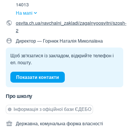
14013
На мапі
osvita.ch.ua/navchalni_zakladi/zagalnyoosvitni/szosh-
2
Директор — Горнюк Наталія Миколаївна
Щоб зв'язатися із закладом, відкрийте телефон і
ел. пошту.
Показати контакти
Про школу
Інформація з офіційної бази ЄДЕБО
Державна, комунальна форма власності