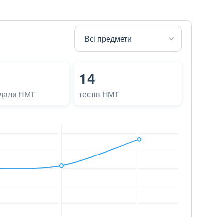
14
адали НМТ
тестів НМТ