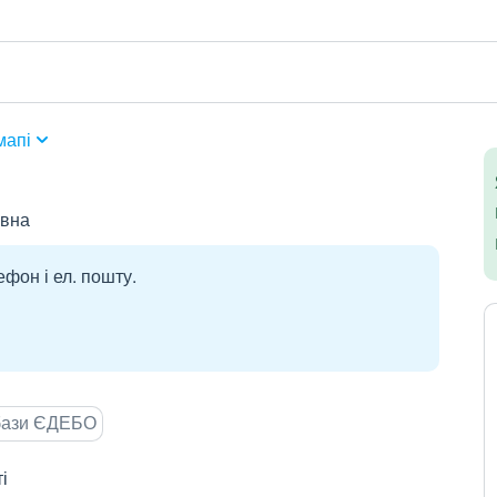
мапі
івна
ефон і ел. пошту.
 бази ЄДЕБО
і