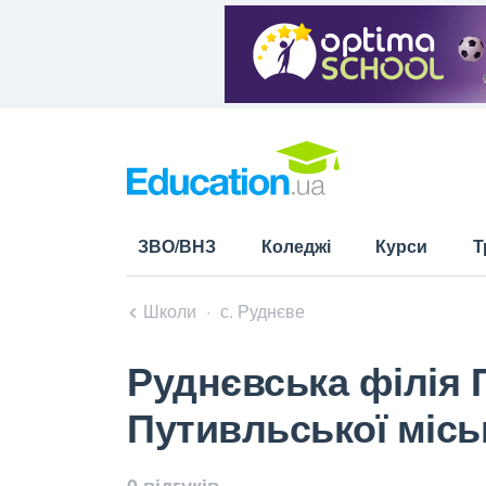
ЗВО/ВНЗ
Коледжі
Курси
Т
Школи
с. Руднєве
Руднєвська філія 
Путивльської місь