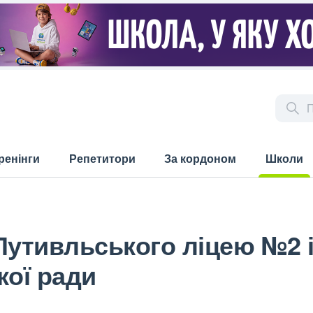
ренінги
Репетитори
За кордоном
Школи
(current)
Путивльського ліцею №2 і
кої ради