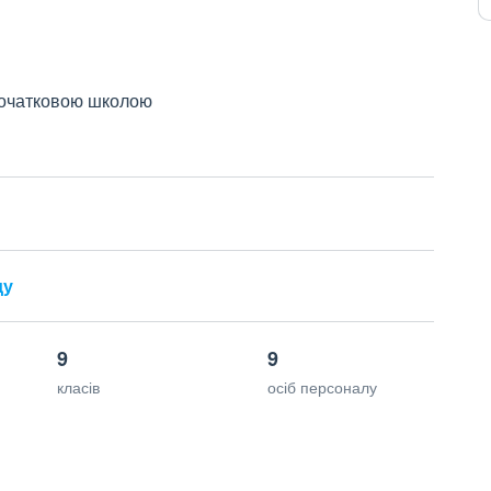
 початковою школою
ду
9
9
класів
осіб персоналу