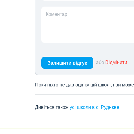
Коментар
або
Відмінити
Залишити відгук
Поки ніхто не дав оцінку цій школі, і ви мо
Дивіться також
усі школи в с. Руднєве
.