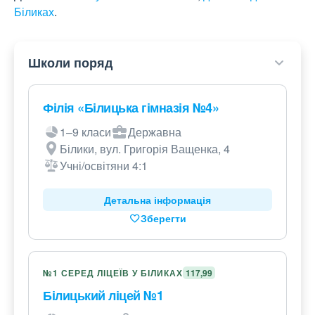
Біликах
.
Школи поряд
Філія «Білицька гімназія №4»
1–9 класи
Державна
Білики, вул. Григорія Ващенка, 4
Учні/освітяни 4:1
Детальна інформація
Зберегти
№1 СЕРЕД ЛІЦЕЇВ У БІЛИКАХ
117,99
Білицький ліцей №1