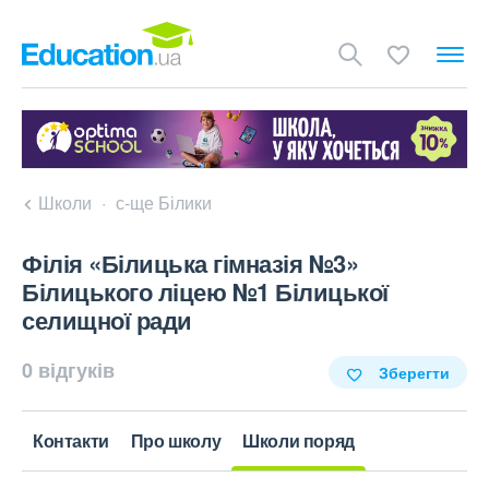
Школи
с-ще Білики
Філія «Білицька гімназія №3»
Білицького ліцею №1 Білицької
селищної ради
0 відгуків
Зберегти
Контакти
Про школу
Школи поряд