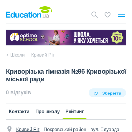
Школи
Кривий Ріг
Криворізька гімназія №86 Криворізької
міської ради
0 відгуків
Зберегти
Контакти
Про школу
Рейтинг
Кривий Ріг
Покровський район
вул. Едуарда