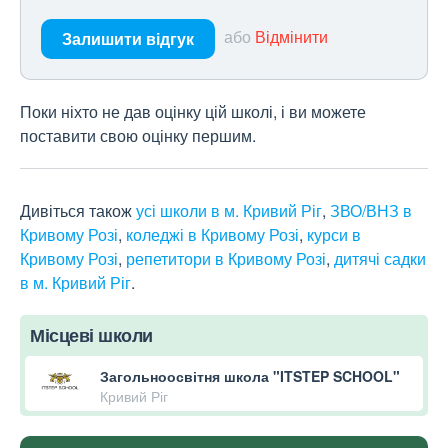
або
Відмінити
Залишити відгук
Поки ніхто не дав оцінку цій школі, і ви можете
поставити свою оцінку першим.
Дивіться також
усі школи в м. Кривий Ріг
,
ЗВО/ВНЗ в
Кривому Розі
,
коледжі в Кривому Розі
,
курси в
Кривому Розі
,
репетитори в Кривому Розі
,
дитячі садки
в м. Кривий Ріг
.
Місцеві школи
Загольноосвітня школа "ITSTEP SCHOOL"
Кривий Ріг