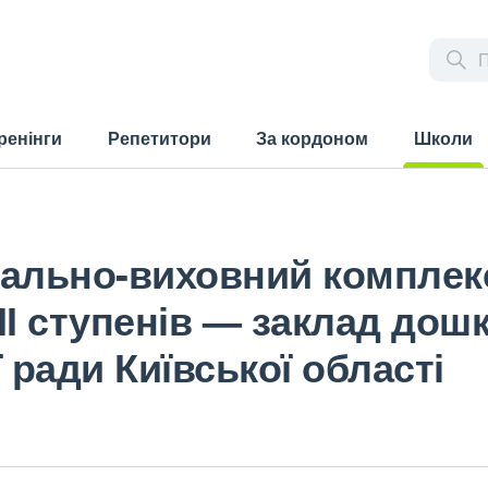
ренінги
Репетитори
За кордоном
Школи
(current)
ально-виховний комплекс
-ІІ ступенів — заклад дошк
 ради Київської області