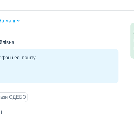
На мапі
йлівна
ефон і ел. пошту.
 бази ЄДЕБО
і