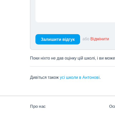
або
Відмінити
Залишити відгук
Поки ніхто не дав оцінку цій школі, і ви мо
Дивіться також
усі школи в Антонові
.
Про нас
Ос