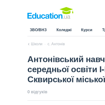
ЗВО/ВНЗ
Коледжі
Курси
Т
Школи
с. Антонів
Антонівський навч
середньої освіти І
Сквирської міської
0 відгуків