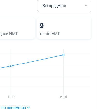
9
адали НМТ
тестів НМТ
г по предметах