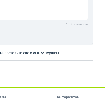
1000
символів
жете поставити свою оцінку першим.
віта
Абітурієнтам