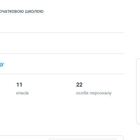
 початковою школою
ду
11
22
класів
особи персоналу