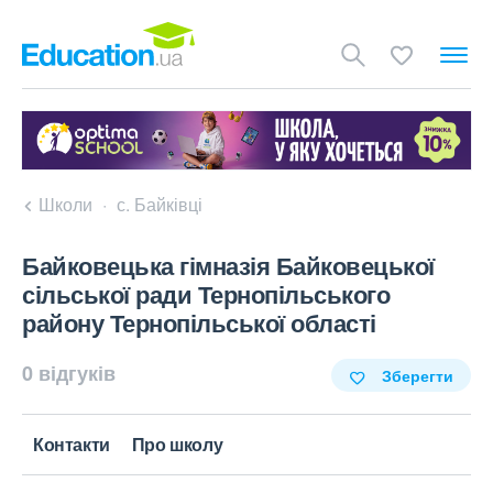
Школи
с. Байківці
Байковецька гімназія Байковецької
сільської ради Тернопільського
району Тернопільської області
0 відгуків
Зберегти
Контакти
Про школу