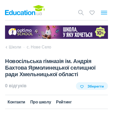
Школи
с. Нове Село
Новосільська гімназія ім. Андрія
Бахтова Ярмолинецької селищної
ради Хмельницької області
0 відгуків
Зберегти
Контакти
Про школу
Рейтинг