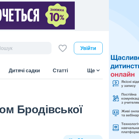
Увійти
Дитячі садки
Статті
Ще
лом Бродівської