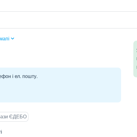
мапі
ефон і ел. пошту.
 бази ЄДЕБО
і