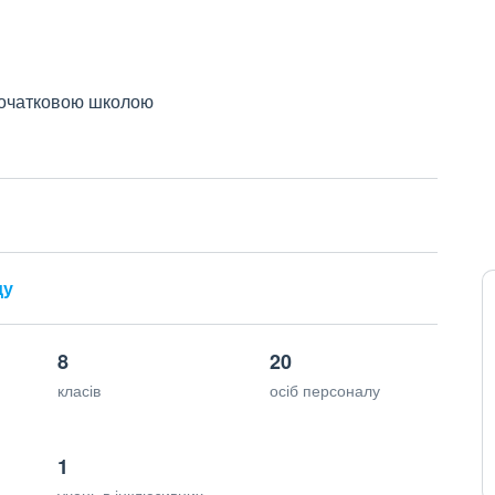
 початковою школою
ду
8
20
класів
осіб персоналу
1
учень в інклюзивних