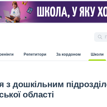
ренінги
Репетитори
За кордоном
Школи
(current)
ія з дошкільним підрозді
ської області