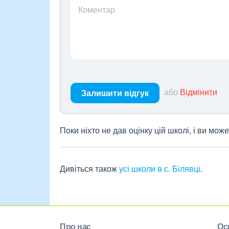
Коментар
або
Відмінити
Залишити відгук
Поки ніхто не дав оцінку цій школі, і ви мо
Дивіться також
усі школи в с. Білявці
.
Про нас
Ос