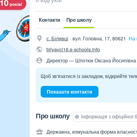
0 відгуків
Контакти
Про школу
с. Білявці
вул. Головна, 17, 80621
На 
bilyavci16.e-schools.info
Директор — Шпотюк Оксана Йосипівна
Щоб зв'язатися із закладом, відкрийте тел
Показати контакти
Про школу
Інформація з офіційної
Державна, комунальна форма власност