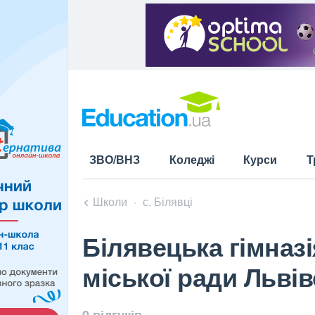
ЗВО/ВНЗ
Коледжі
Курси
Т
Школи
с. Білявці
Білявецька гімназ
міської ради Львів