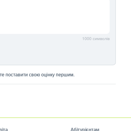
1000
символів
жете поставити свою оцінку першим.
віта
Абітурієнтам