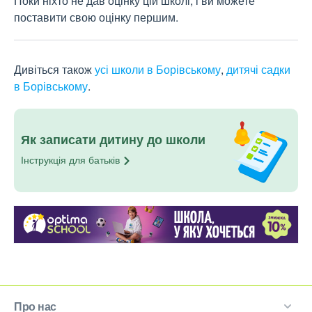
Поки ніхто не дав оцінку цій школі, і ви можете
поставити свою оцінку першим.
Дивіться також
усі школи в Борівському
,
дитячі садки
в Борівському
.
Як записати дитину до школи
Інструкція для
батьків
Про нас