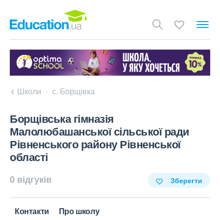
Школи
с. Борщівка
Борщівська гімназія
Малолюбашанської сільської ради
Рівненського району Рівненської
області
0 відгуків
Зберегти
Контакти
Про школу