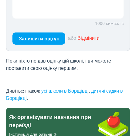
1000
символів
або
Відмінити
Залишити відгук
Поки ніхто не дав оцінку цій школі, і ви можете
поставити свою оцінку першим.
Дивіться також
усі школи в Борщівці
,
дитячі садки в
Борщівці
.
Як організувати навчання при
переїзді
Інструкція для
батьків