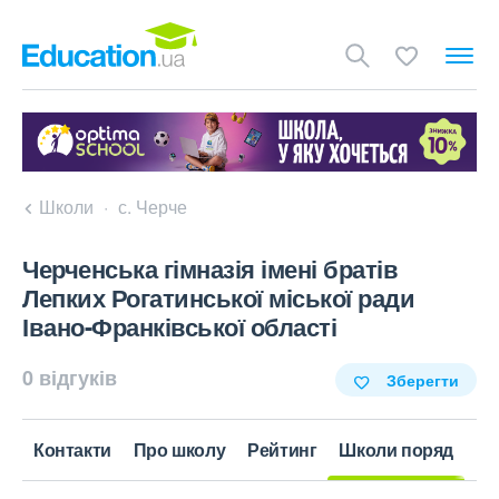
Школи
с. Черче
Черченська гімназія імені братів
Лепких Рогатинської міської ради
Івано-Франківської області
0 відгуків
Зберегти
Контакти
Про школу
Рейтинг
Школи поряд