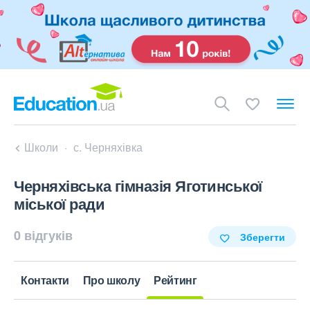
Школи
с. Черняхівка
Черняхівська гімназія Яготинської
міської ради
0 відгуків
Зберегти
Контакти
Про школу
Рейтинг