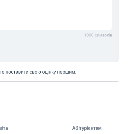
1000
символів
жете поставити свою оцінку першим.
віта
Абітурієнтам