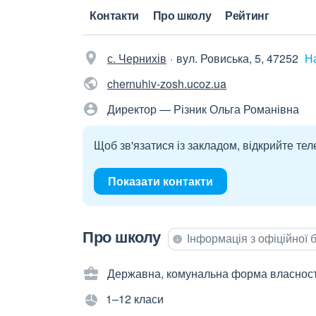
Контакти
Про школу
Рейтинг
с. Чернихів
вул. Ровиська, 5, 47252
Н
chernuhiv-zosh.ucoz.ua
Директор — Різник Ольга Романівна
Щоб зв'язатися із закладом, відкрийте тел
Показати контакти
Про школу
Інформація з офіційної
Державна, комунальна форма власност
1–12 класи