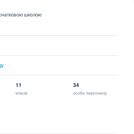
 початковою школою
ду
11
34
класів
особи персоналу