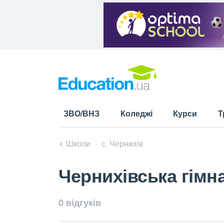
ЗВО/ВНЗ
Коледжі
Курси
Т
Школи
с. Чернихів
Чернихівська гімна
0 відгуків