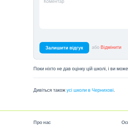
Коментар
або
Відмінити
Залишити відгук
Поки ніхто не дав оцінку цій школі, і ви мо
Дивіться також
усі школи в Чернихові
.
Про нас
Ос