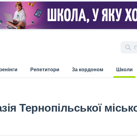
ренінги
Репетитори
За кордоном
Школи
(current)
зія Тернопільської міськ