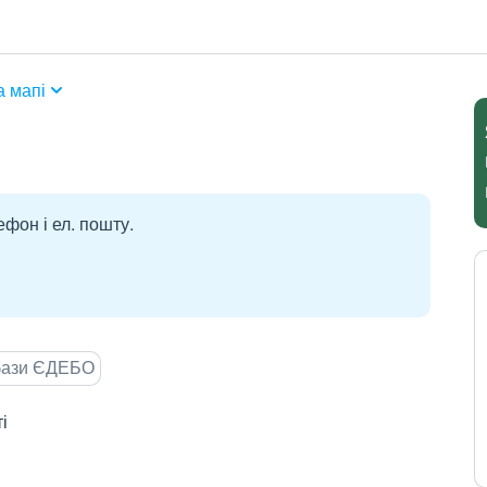
а мапі
ефон і ел. пошту.
 бази ЄДЕБО
і