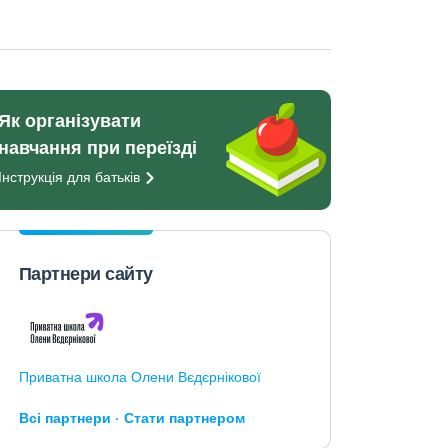
Як організувати
навчання при переїзді
Інструкція для
батьків
Партнери сайту
Приватна школа Олени Вєдєрнікової
Всі партнери
Стати партнером