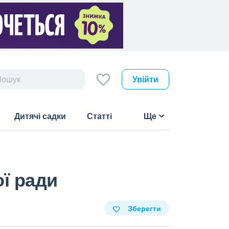
Увійти
Дитячі садки
Статті
Ще
ої ради
Зберегти