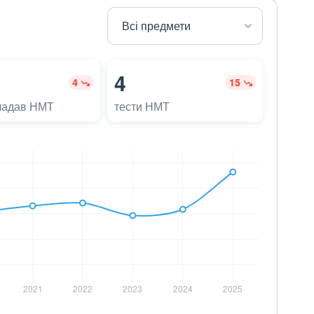
4
4
15
ладав НМТ
тести НМТ