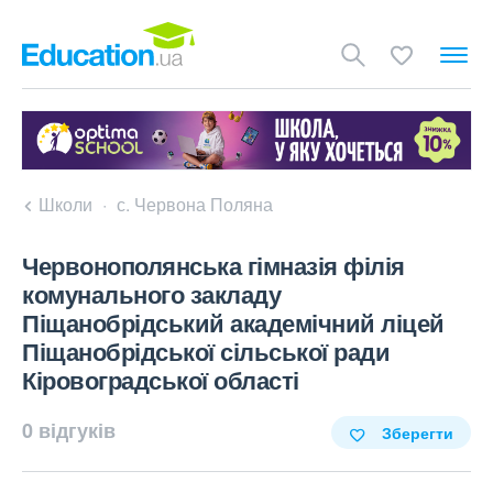
Школи
с. Червона Поляна
Червонополянська гімназія філія
комунального закладу
Піщанобрідський академічний ліцей
Піщанобрідської сільської ради
Кіровоградської області
0 відгуків
Зберегти