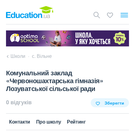
Школи
с. Вільне
Комунальний заклад
«Червоношахтарська гімназія»
Лозуватської сільської ради
0 відгуків
Зберегти
Контакти
Про школу
Рейтинг