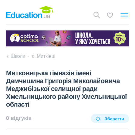
Школи
с. Митківці
Митковецька гімназія імені
Демчишина Григорія Миколайовича
Меджибізької селищної ради
Хмельницького району Хмельницької
області
0 відгуків
Зберегти