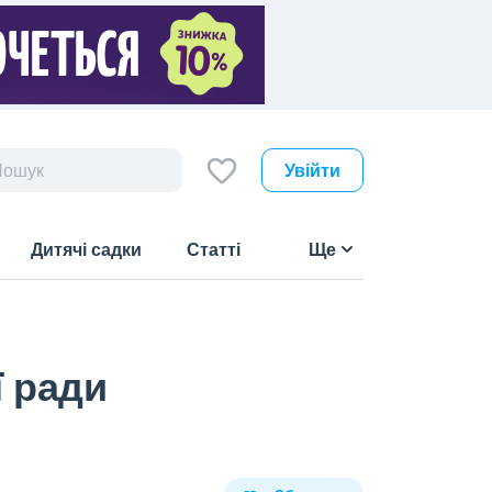
Увійти
Дитячі садки
Статті
Ще
ї ради