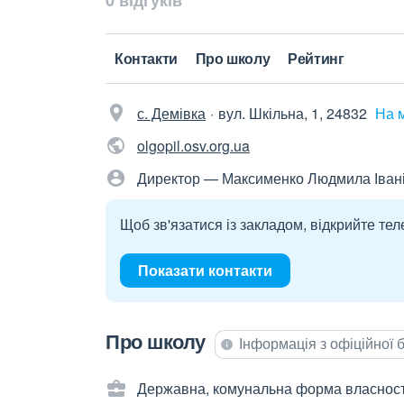
0 відгуків
Контакти
Про школу
Рейтинг
с. Демівка
вул. Шкільна, 1, 24832
На 
olgopil.osv.org.ua
Директор — Максименко Людмила Іван
Щоб зв'язатися із закладом, відкрийте тел
Показати контакти
Про школу
Інформація з офіційної
Державна, комунальна форма власност