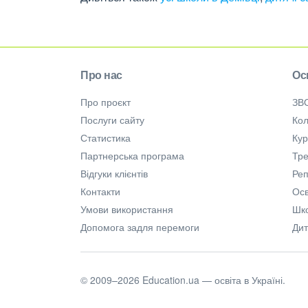
Про нас
Ос
Про проєкт
ЗВ
Послуги сайту
Кол
Статистика
Ку
Партнерська програма
Тре
Відгуки клієнтів
Ре
Контакти
Осв
Умови використання
Шк
Допомога задля перемоги
Дит
© 2009–2026 Education.ua — освіта в Україні.