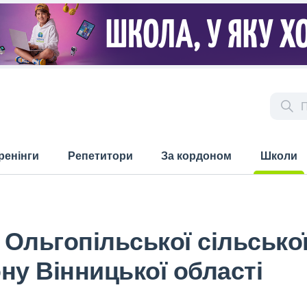
ренінги
Репетитори
За кордоном
Школи
(current)
 Ольгопільської сільсько
ну Вінницької області