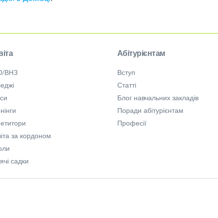
віта
Абітурієнтам
О/ВНЗ
Вступ
еджі
Статті
рси
Блог навчальних закладів
нінги
Поради абітурієнтам
петитори
Професії
іта за кордоном
оли
ячі садки