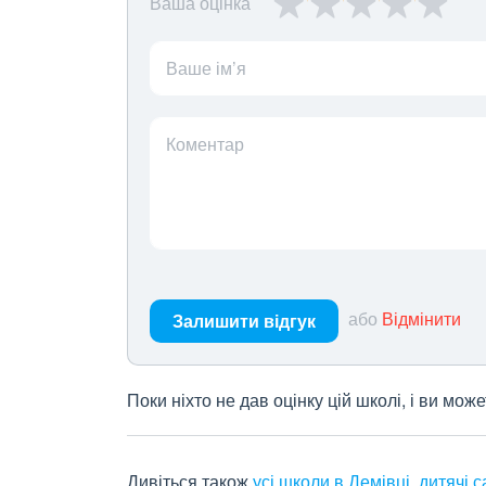
Ваша оцінка
Ваше ім’я
Коментар
або
Відмінити
Залишити відгук
Поки ніхто не дав оцінку цій школі, і ви мо
Дивіться також
усі школи в Демівці
,
дитячі с