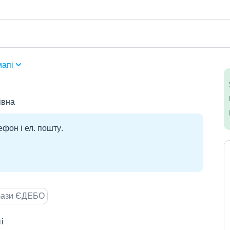
мапі
івна
ефон і ел. пошту.
 бази ЄДЕБО
і