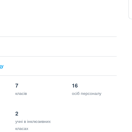
ду
7
16
класів
осіб персоналу
2
учні в інклюзивних
класах