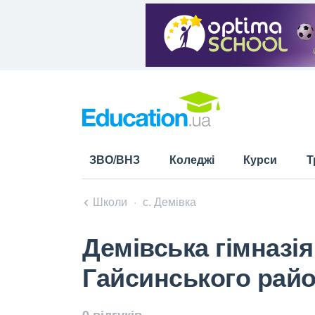
ЗВО/ВНЗ
Коледжі
Курси
Т
Школи
с. Демівка
Демівська гімназія
Гайсинського райо