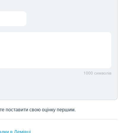
1000
символів
жете поставити свою оцінку першим.
адки в Демівці
.