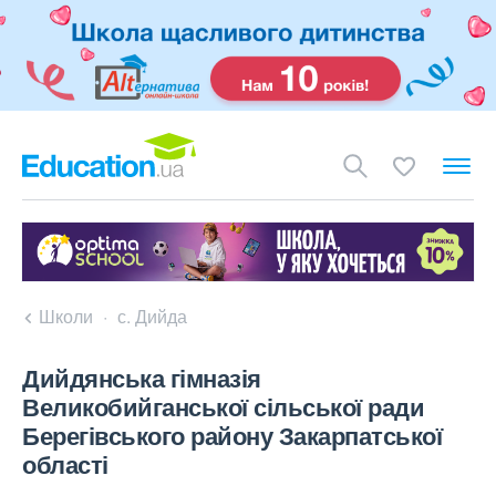
Школи
с. Дийда
Дийдянська гімназія
Великобийганської сільської ради
Берегівського району Закарпатської
області