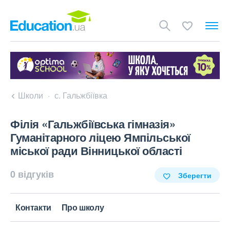
Школи
с. Гальжбіївка
Філія «Гальжбіївська гімназія»
Гуманітарного ліцею Ямпільської
міської ради Вінницької області
0 відгуків
Зберегти
Контакти
Про школу