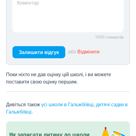
Коментар
1000
символів
або
Відмінити
Залишити відгук
Поки ніхто не дав оцінку цій школі, і ви можете
поставити свою оцінку першим.
Дивіться також
усі школи в Гальжбіївці
,
дитячі садки в
Гальжбіївці
.
Як записати дитину до школи