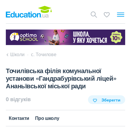
Школи
с. Точилове
Точилівська філія комунальної
установи «Гандрабурівський ліцей»
Ананьївської міської ради
0 відгуків
Зберегти
Контакти
Про школу