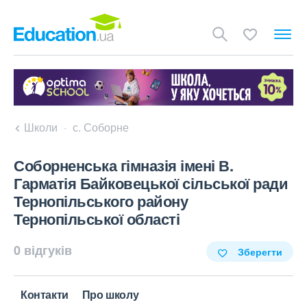
Школи
с. Соборне
Соборненська гімназія імені В.
Гарматія Байковецької сільської ради
Тернопільського району
Тернопільської області
0 відгуків
Зберегти
Контакти
Про школу