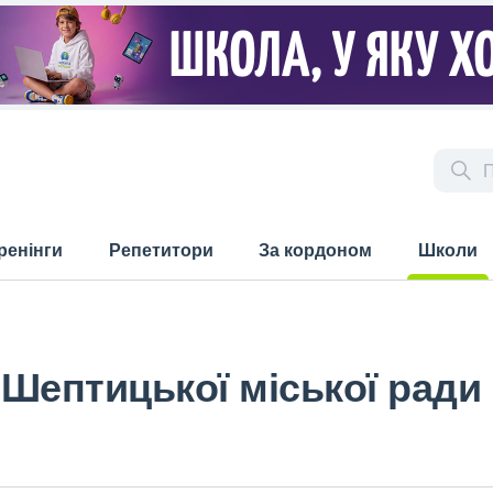
ренінги
Репетитори
За кордоном
Школи
(current)
 Шептицької міської ради