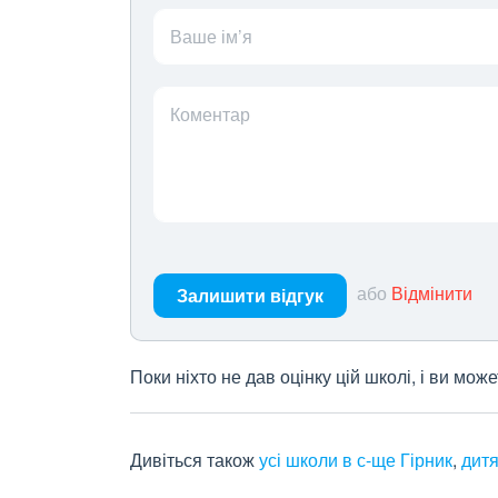
Ваше ім’я
Коментар
або
Відмінити
Залишити відгук
Поки ніхто не дав оцінку цій школі, і ви мо
Дивіться також
усі школи в с-ще Гірник
,
дитя