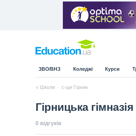
ЗВО/ВНЗ
Коледжі
Курси
Т
Школи
с-ще Гірник
Гірницька гімназія
0 відгуків