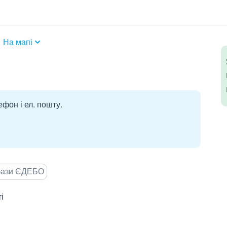
На мапі
ефон і ел. пошту.
 бази ЄДЕБО
і