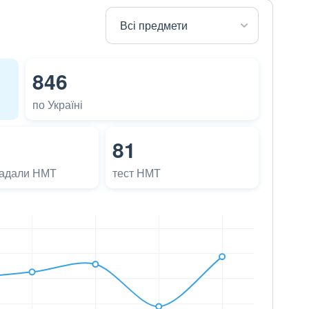
846
по Україні
81
ладали НМТ
тест НМТ