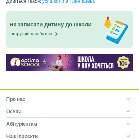
Дивіться також
усі школи в Гланишеві
.
Як записати дитину до школи
Інструкція для
батьків
Про нас
Освіта
Абітурієнтам
Наші проєкти