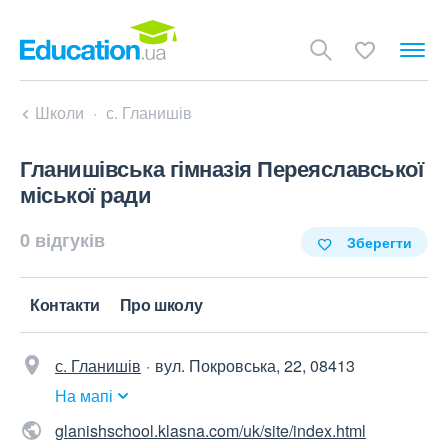
Школи
с. Гланишів
Гланишівська гімназія Переяславської
міської ради
0 відгуків
Зберегти
Контакти
Про школу
с. Гланишів
вул. Покровська, 22, 08413
На мапі
glanishschool.klasna.com/uk/site/index.html