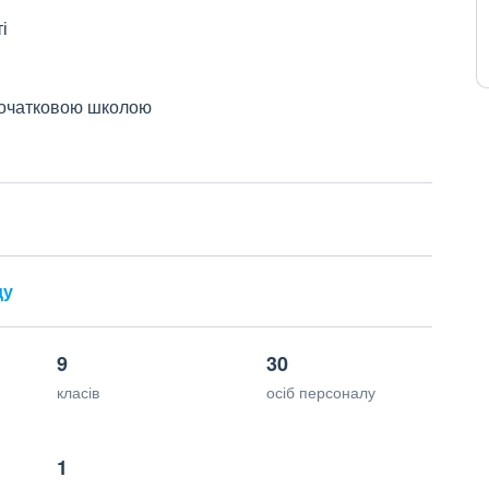
і
 початковою школою
ду
9
30
класів
осіб персоналу
1