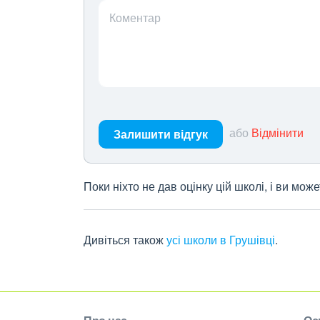
Коментар
або
Відмінити
Залишити відгук
Поки ніхто не дав оцінку цій школі, і ви мо
Дивіться також
усі школи в Грушівці
.