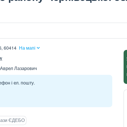
6, 60414
На мапі
ew
 Аврел Лазарович
ефон і ел. пошту.
 бази ЄДЕБО