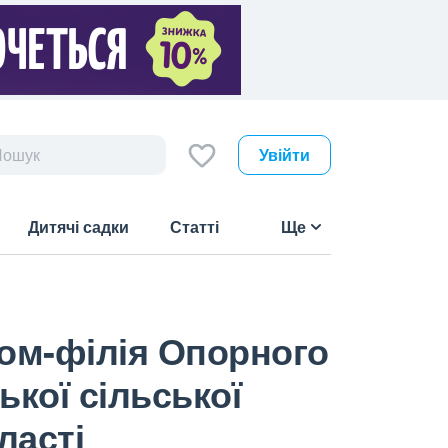
Увійти
Дитячі садки
Статті
Ще
лом-філія Опорного
ької сільської
ласті