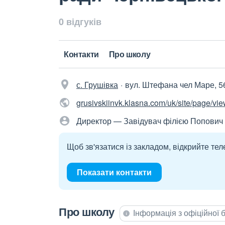
0 відгуків
Контакти
Про школу
с. Грушівка
вул. Штефана чел Маре, 5
grusivskiinvk.klasna.com/uk/site/page/vi
Директор — Завідувач філією Попович
Щоб зв'язатися із закладом, відкрийте тел
Показати контакти
Про школу
Інформація з офіційної