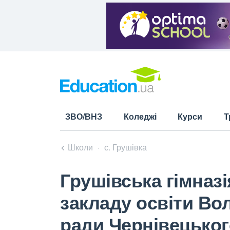
ЗВО/ВНЗ
Коледжі
Курси
Т
Школи
с. Грушівка
Грушівська гімназ
закладу освіти Вол
ради Чернівецьког