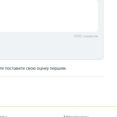
1000
символів
жете поставити свою оцінку першим.