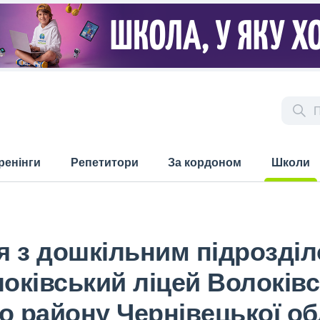
ренінги
Репетитори
За кордоном
Школи
(current)
ія з дошкільним підрозді
оківський ліцей Волоківс
о району Чернівецької об