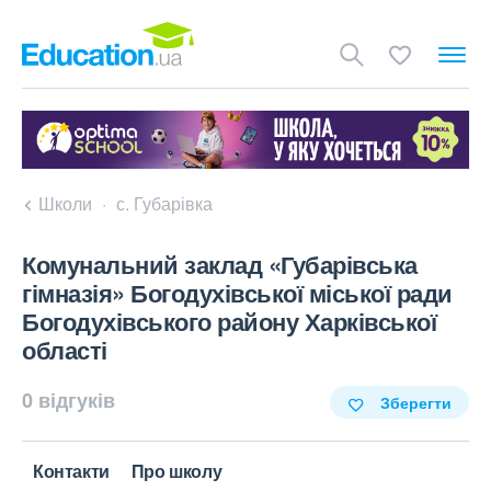
Школи
с. Губарівка
Комунальний заклад «Губарівська
гімназія» Богодухівської міської ради
Богодухівського району Харківської
області
0 відгуків
Зберегти
Контакти
Про школу