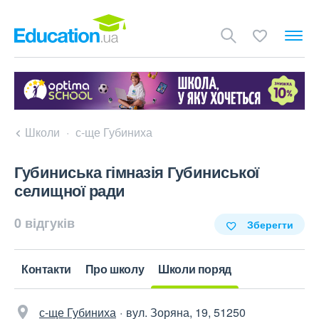
Школи
с-ще Губиниха
Губиниська гімназія Губиниської
селищної ради
0 відгуків
Зберегти
Контакти
Про школу
Школи поряд
с-ще Губиниха
вул. Зоряна, 19, 51250