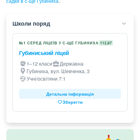
садки в с-ще Губиниха
.
Школи поряд
№1 СЕРЕД ЛІЦЕЇВ У С-ЩЕ ГУБИНИХА
112,87
Губиниський ліцей
1–12 класи
Державна
Губиниха, вул. Шевченка, 3
Учні/освітяни 7:1
Детальна інформація
Зберегти